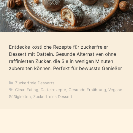
Entdecke köstliche Rezepte für zuckerfreier
Dessert mit Datteln. Gesunde Alternativen ohne
raffinierten Zucker, die Sie in wenigen Minuten
zubereiten können. Perfekt für bewusste Genießer
Kategorien
Zuckerfreie Desserts
Schlagwörter
Clean Eating
,
Dattelrezepte
,
Gesunde Ernährung
,
Vegane
Süßigkeiten
,
Zuckerfreies Dessert