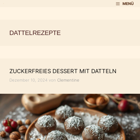
Zum
MENÜ
Inhalt
springen
DATTELREZEPTE
ZUCKERFREIES DESSERT MIT DATTELN
Dezember 10, 2024
von
Clementine